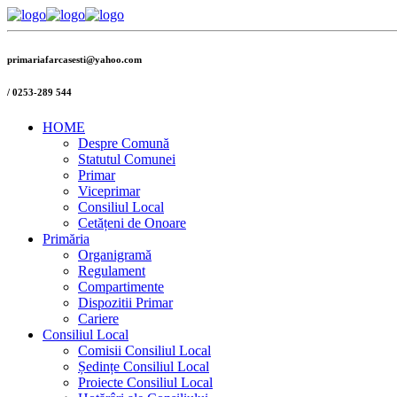
primariafarcasesti@yahoo.com
/
0253-289 544
HOME
Despre Comună
Statutul Comunei
Primar
Viceprimar
Consiliul Local
Cetățeni de Onoare
Primăria
Organigramă
Regulament
Compartimente
Dispozitii Primar
Cariere
Consiliul Local
Comisii Consiliul Local
Ședințe Consiliul Local
Proiecte Consiliul Local