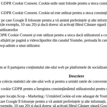
l GDPR Cookie Consent. Cookie-urile sunt folosite pentru a stoca consi
l GDPR Cookie Consent. Cookie-ul este utilizat pentru a stoca consimțăm
 care Google îl folosește pentru a vă aminti preferințele și alte informa
ă (de exemplu, 10 sau 20) și dacă doresc să activați filtrul Căutare sigur
utilizatorilor
PR Cookie Consent și este utilizat pentru a stoca dacă utilizatorul a co
fișării pe pagină a videoclipurilor din canalul Youtube, perioada în care
 wp-admin a unui utilizator.
 ar fi partajarea conținutului site-ului web pe platformele de socializare,
Descriere
 colecta statistici ale site-ului web și pentru a urmări ratele de conversie
 cookie GDPR pentru a înregistra consimțământul utilizatorului pentru c
despre locație.Scop - Marketing / UrmărireCookie-ul este adaugat de You
e Google îl folosește pentru a vă aminti preferințele și alte informații,
e exemplu, 10 sau 20) și dacă doresc să activați filtrul Căutare sigură Goo