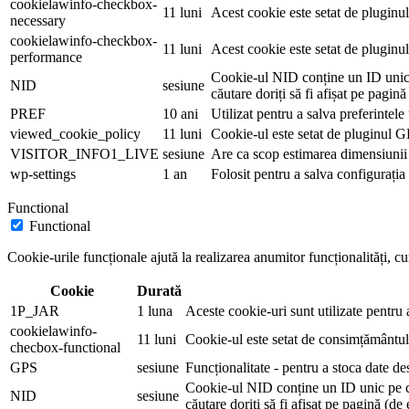
cookielawinfo-checkbox-
11 luni
Acest cookie este setat de pluginu
necessary
cookielawinfo-checkbox-
11 luni
Acest cookie este setat de pluginu
performance
Cookie-ul NID conține un ID unic pe
NID
sesiune
căutare doriți să fi afișat pe pagin
PREF
10 ani
Utilizat pentru a salva preferintele 
viewed_cookie_policy
11 luni
Cookie-ul este setat de pluginul GD
VISITOR_INFO1_LIVE
sesiune
Are ca scop estimarea dimensiunii a
wp-settings
1 an
Folosit pentru a salva configurația
Functional
Functional
Cookie-urile funcționale ajută la realizarea anumitor funcționalități, cum
Cookie
Durată
1P_JAR
1 luna
Aceste cookie-uri sunt utilizate pentru a
cookielawinfo-
11 luni
Cookie-ul este setat de consimțământul
checbox-functional
GPS
sesiune
Funcționalitate - pentru a stoca date 
Cookie-ul NID conține un ID unic pe car
NID
sesiune
căutare doriți să fi afișat pe pagină (d