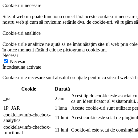
Cookie-uri necesare
Site-ul web nu poate funcționa corect fără aceste cookie-uri necesare ș
nostru web și cum să revizuim setările dvs. de cookie-uri, vă rugăm să 
Cookie-uri analitice
Cookie-urile analitice ne ajută să ne îmbunătățim site-ul web prin colec
în orice moment făcând clic pe pictograma cookie-uri.
Necesar
Necesar
Întotdeauna activate
Cookie-urile necesare sunt absolut esențiale pentru ca site-ul web să fun
Cookie
Durată
Acest tip de cookie este asociat cu
_ga
2 ani
ca un identificator al vizitatorului.
1P_JAR
1 luna
Aceste cookie-uri sunt utilizate pen
cookielawinfo-checbox-
11 luni
Acest cookie este setat de pluginu
analytics
cookielawinfo-checbox-
11 luni
Cookie-ul este setat de consimțămâ
functional