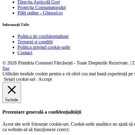
Direcția Agricolă Gorj
Protecția Consumatorului
Plăți online - Ghiseul.ro
Informații Utile
Politica de confidențialitate
Termeni și condiții
Politica privind cookie-urile
Contact
© 2026 Primăria Comunei Fărcăsești - Toate Drepturile Rezervate.
|
D
Sus
Utilizăm module cookie pentru a vă oferi cea mai bună experiență pe s
Setari cookie-uri
Accept
Închide
Prezentare generală a confidențialității
Acest site web folosește cookie-uri. Cookie-urile analitice ne ajută să 
ca website-ul să funcționeze corect.