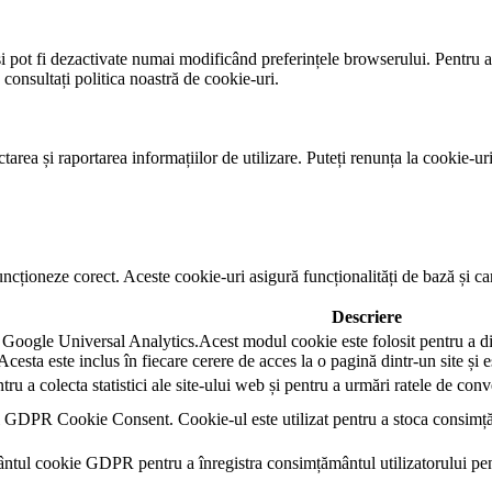
i pot fi dezactivate numai modificând preferințele browserului. Pentru a
consultați politica noastră de cookie-uri.
tarea și raportarea informațiilor de utilizare. Puteți renunța la cookie-u
cționeze corect. Aceste cookie-uri asigură funcționalități de bază și cara
Descriere
 Google Universal Analytics.Acest modul cookie este folosit pentru a dist
 Acesta este inclus în fiecare cerere de acces la o pagină dintr-un site și 
tru a colecta statistici ale site-ului web și pentru a urmări ratele de conv
l GDPR Cookie Consent. Cookie-ul este utilizat pentru a stoca consimțăm
ntul cookie GDPR pentru a înregistra consimțământul utilizatorului pen