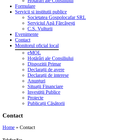
Hotărâri ale Consiliului
Formulare
Servicii si institutii publice
Societatea Gospolocafar SRL
Serviciul Apă Fărcășești
C.S. Vulturii
Evenimente
Contact
Monitorul oficial local
eMOL
Hotărâri ale Consiliului
Dispozitii Primar
Declarații de avere
Declarații de interese
Anunțuri
Situații Financiare
Investiții Publice
Proiecte
Publicații Căsătorii
Contact
Home
»
Contact
Telefon/fax