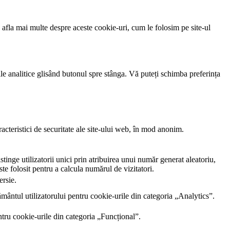
 afla mai multe despre aceste cookie-uri, cum le folosim pe site-ul
rile analitice glisând butonul spre stânga. Vă puteți schimba preferința
cteristici de securitate ale site-ului web, în ​​mod anonim.
inge utilizatorii unici prin atribuirea unui număr generat aleatoriu,
este folosit pentru a calcula numărul de vizitatori.
ersie.
ântul utilizatorului pentru cookie-urile din categoria „Analytics”.
tru cookie-urile din categoria „Funcțional”.