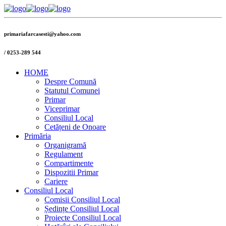
primariafarcasesti@yahoo.com
/
0253-289 544
HOME
Despre Comună
Statutul Comunei
Primar
Viceprimar
Consiliul Local
Cetățeni de Onoare
Primăria
Organigramă
Regulament
Compartimente
Dispozitii Primar
Cariere
Consiliul Local
Comisii Consiliul Local
Ședințe Consiliul Local
Proiecte Consiliul Local