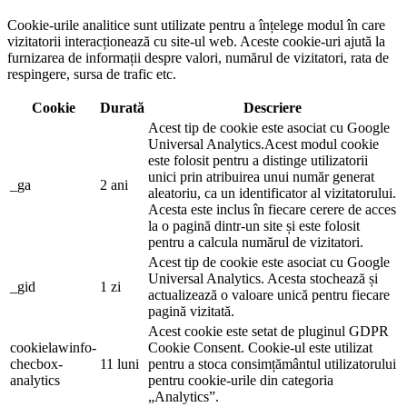
Cookie-urile analitice sunt utilizate pentru a înțelege modul în care
vizitatorii interacționează cu site-ul web. Aceste cookie-uri ajută la
furnizarea de informații despre valori, numărul de vizitatori, rata de
respingere, sursa de trafic etc.
Cookie
Durată
Descriere
Acest tip de cookie este asociat cu Google
Universal Analytics.Acest modul cookie
este folosit pentru a distinge utilizatorii
unici prin atribuirea unui număr generat
_ga
2 ani
aleatoriu, ca un identificator al vizitatorului.
Acesta este inclus în fiecare cerere de acces
la o pagină dintr-un site și este folosit
pentru a calcula numărul de vizitatori.
Acest tip de cookie este asociat cu Google
Universal Analytics. Acesta stochează și
_gid
1 zi
actualizează o valoare unică pentru fiecare
pagină vizitată.
Acest cookie este setat de pluginul GDPR
cookielawinfo-
Cookie Consent. Cookie-ul este utilizat
checbox-
11 luni
pentru a stoca consimțământul utilizatorului
analytics
pentru cookie-urile din categoria
„Analytics”.