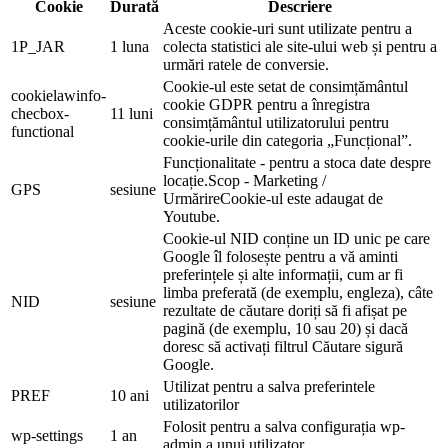
Cookie
Durată
Descriere
Aceste cookie-uri sunt utilizate pentru a
1P_JAR
1 luna
colecta statistici ale site-ului web și pentru a
urmări ratele de conversie.
Cookie-ul este setat de consimțământul
cookielawinfo-
cookie GDPR pentru a înregistra
checbox-
11 luni
consimțământul utilizatorului pentru
functional
cookie-urile din categoria „Funcțional”.
Funcționalitate - pentru a stoca date despre
locație.Scop - Marketing /
GPS
sesiune
UrmărireCookie-ul este adaugat de
Youtube.
Cookie-ul NID conține un ID unic pe care
Google îl folosește pentru a vă aminti
preferințele și alte informații, cum ar fi
limba preferată (de exemplu, engleza), câte
NID
sesiune
rezultate de căutare doriți să fi afișat pe
pagină (de exemplu, 10 sau 20) și dacă
doresc să activați filtrul Căutare sigură
Google.
Utilizat pentru a salva preferintele
PREF
10 ani
utilizatorilor
Folosit pentru a salva configurația wp-
wp-settings
1 an
admin a unui utilizator.