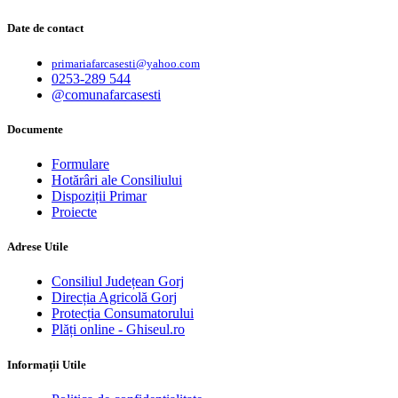
Date de contact
primariafarcasesti@yahoo.com
0253-289 544
@comunafarcasesti
Documente
Formulare
Hotărâri ale Consiliului
Dispoziții Primar
Proiecte
Adrese Utile
Consiliul Județean Gorj
Direcția Agricolă Gorj
Protecția Consumatorului
Plăți online - Ghiseul.ro
Informații Utile