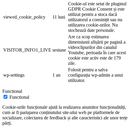
Cookie-ul este setat de pluginul
GDPR Cookie Consent și este
utilizat pentru a stoca dacă
viewed_cookie_policy
11 luni
utilizatorul a consimțit sau nu
utilizarea cookie-urilor. Nu
stochează date personale.
Are ca scop estimarea
dimensiunii afișării pe pagină a
videoclipurilor din canalul
VISITOR_INFO1_LIVE
sesiune
Youtube, perioada în care acest
cookie este activ este de 179
zile.
Folosit pentru a salva
wp-settings
1 an
configurația wp-admin a unui
utilizator.
Functional
Functional
Cookie-urile funcționale ajută la realizarea anumitor funcționalități,
cum ar fi partajarea conținutului site-ului web pe platformele de
socializare, colectarea de feedback și alte caracteristici ale unor terțe
părți.