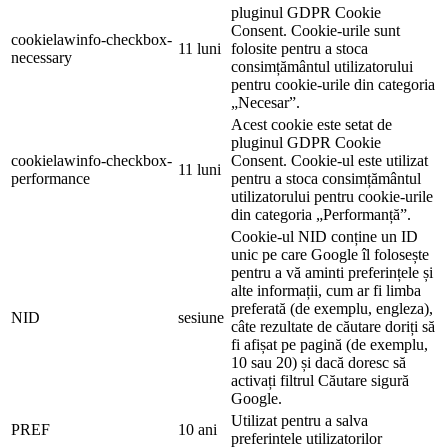
pluginul GDPR Cookie
Consent. Cookie-urile sunt
cookielawinfo-checkbox-
11 luni
folosite pentru a stoca
necessary
consimțământul utilizatorului
pentru cookie-urile din categoria
„Necesar”.
Acest cookie este setat de
pluginul GDPR Cookie
cookielawinfo-checkbox-
Consent. Cookie-ul este utilizat
11 luni
performance
pentru a stoca consimțământul
utilizatorului pentru cookie-urile
din categoria „Performanță”.
Cookie-ul NID conține un ID
unic pe care Google îl folosește
pentru a vă aminti preferințele și
alte informații, cum ar fi limba
preferată (de exemplu, engleza),
NID
sesiune
câte rezultate de căutare doriți să
fi afișat pe pagină (de exemplu,
10 sau 20) și dacă doresc să
activați filtrul Căutare sigură
Google.
Utilizat pentru a salva
PREF
10 ani
preferintele utilizatorilor