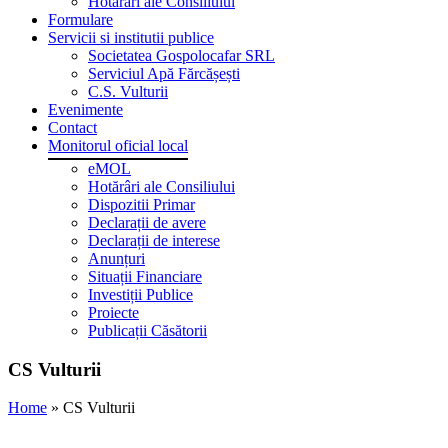
Hotărâri ale Consiliului
Formulare
Servicii si institutii publice
Societatea Gospolocafar SRL
Serviciul Apă Fărcășești
C.S. Vulturii
Evenimente
Contact
Monitorul oficial local
eMOL
Hotărâri ale Consiliului
Dispozitii Primar
Declarații de avere
Declarații de interese
Anunțuri
Situații Financiare
Investiții Publice
Proiecte
Publicații Căsătorii
CS Vulturii
Home
»
CS Vulturii