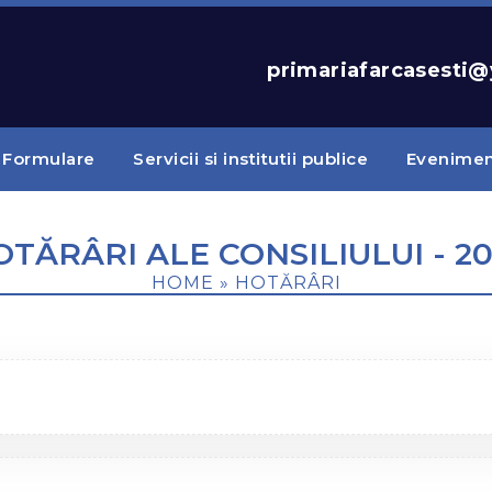
primariafarcasesti
Formulare
Servicii si institutii publice
Evenime
OTĂRÂRI ALE CONSILIULUI - 20
HOME
»
HOTĂRÂRI