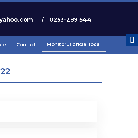
@yahoo.com
/
0253-289 544
Monitorul oficial local
nte
Contact
22