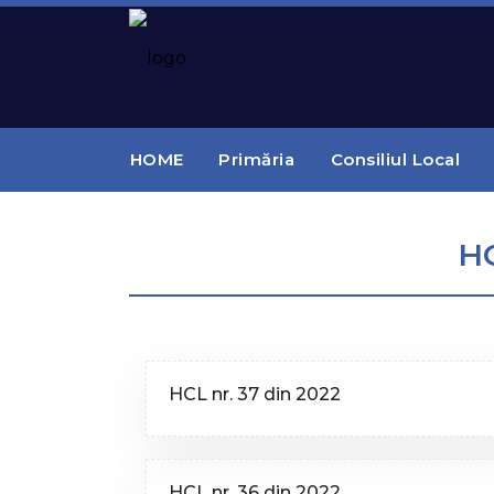
HOME
Primăria
Consiliul Local
H
HCL nr. 37 din 2022
HCL nr. 36 din 2022